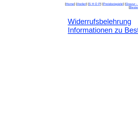
[
Home
] [
Atelier
] [
S H O P
] [
Preisbeispiele
] [
Gravur - 
[
Beste
Widerrufsbelehrung
Informationen zu Best