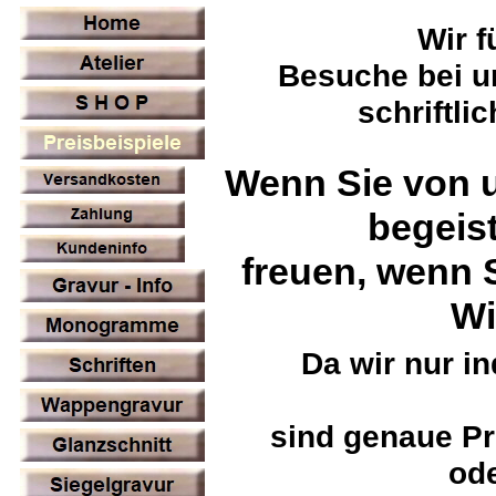
Wir f
Besuche bei un
schriftli
Wenn Sie von u
begeist
freuen, wenn 
Wi
Da wir nur i
sind genaue Pr
od