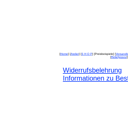
[
Home
] [
Atelier
] [
S H O P
] [Preisbeispiele] [
Versandk
[
Reliefgravur
]
Widerrufsbelehrung
Informationen zu Best