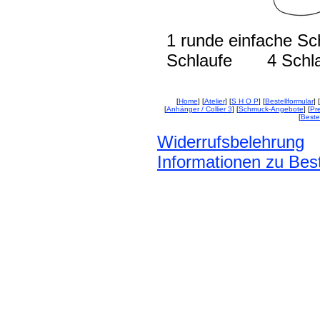
1 runde einfache
Schlaufe 4 Schlau
[
Home
] [
Atelier
] [
S H O P
] [
Bestellformular
] [
[
Anhänger / Collier 3
] [
Schmuck-Angebote
] [
Pre
[
Beste
Widerrufsbelehrung
Informationen zu Best